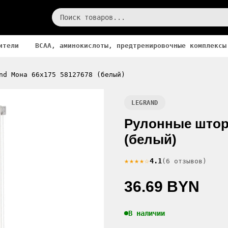
ители
BCAA, аминокислоты, предтренировочные комплексы
nd Мона 66x175 58127678 (белый)
LEGRAND
Рулонные шторы
(белый)
★★★★☆
4.1
(6 отзывов)
36.69 BYN
В наличии