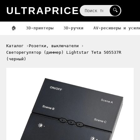
ULTRAPRICE
☰
🔍
🏠
3D-принтеры
3D-ручки
AV-ресиверы и усил
Каталог
Розетки, выключатели
Светорегулятор (диммер) Lightstar Teta 505537R
(черный)